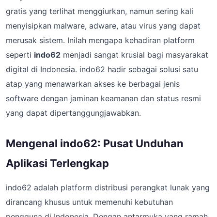
gratis yang terlihat menggiurkan, namun sering kali
menyisipkan malware, adware, atau virus yang dapat
merusak sistem. Inilah mengapa kehadiran platform
seperti
indo62
menjadi sangat krusial bagi masyarakat
digital di Indonesia. indo62 hadir sebagai solusi satu
atap yang menawarkan akses ke berbagai jenis
software dengan jaminan keamanan dan status resmi
yang dapat dipertanggungjawabkan.
Mengenal indo62: Pusat Unduhan
Aplikasi Terlengkap
indo62 adalah platform distribusi perangkat lunak yang
dirancang khusus untuk memenuhi kebutuhan
pengguna di Indonesia. Dengan antarmuka yang ramah