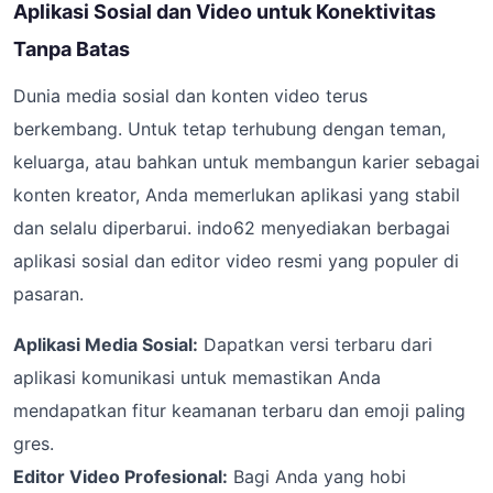
Aplikasi Sosial dan Video untuk Konektivitas
Tanpa Batas
Dunia media sosial dan konten video terus
berkembang. Untuk tetap terhubung dengan teman,
keluarga, atau bahkan untuk membangun karier sebagai
konten kreator, Anda memerlukan aplikasi yang stabil
dan selalu diperbarui. indo62 menyediakan berbagai
aplikasi sosial dan editor video resmi yang populer di
pasaran.
Aplikasi Media Sosial:
Dapatkan versi terbaru dari
aplikasi komunikasi untuk memastikan Anda
mendapatkan fitur keamanan terbaru dan emoji paling
gres.
Editor Video Profesional:
Bagi Anda yang hobi