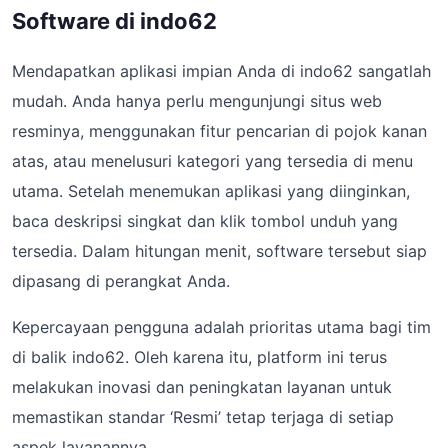
Software di indo62
Mendapatkan aplikasi impian Anda di indo62 sangatlah
mudah. Anda hanya perlu mengunjungi situs web
resminya, menggunakan fitur pencarian di pojok kanan
atas, atau menelusuri kategori yang tersedia di menu
utama. Setelah menemukan aplikasi yang diinginkan,
baca deskripsi singkat dan klik tombol unduh yang
tersedia. Dalam hitungan menit, software tersebut siap
dipasang di perangkat Anda.
Kepercayaan pengguna adalah prioritas utama bagi tim
di balik indo62. Oleh karena itu, platform ini terus
melakukan inovasi dan peningkatan layanan untuk
memastikan standar ‘Resmi’ tetap terjaga di setiap
aspek layanannya.