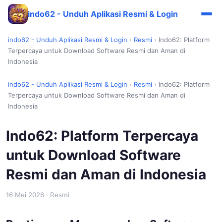
indo62 - Unduh Aplikasi Resmi & Login
indo62 - Unduh Aplikasi Resmi & Login
›
Resmi
›
Indo62: Platform
Terpercaya untuk Download Software Resmi dan Aman di
Indonesia
indo62 - Unduh Aplikasi Resmi & Login
›
Resmi
›
Indo62: Platform
Terpercaya untuk Download Software Resmi dan Aman di
Indonesia
Indo62: Platform Terpercaya
untuk Download Software
Resmi dan Aman di Indonesia
16 Mei 2026
· Resmi