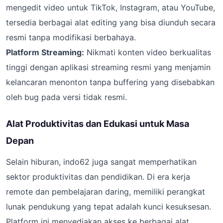
mengedit video untuk TikTok, Instagram, atau YouTube,
tersedia berbagai alat editing yang bisa diunduh secara
resmi tanpa modifikasi berbahaya.
Platform Streaming:
Nikmati konten video berkualitas
tinggi dengan aplikasi streaming resmi yang menjamin
kelancaran menonton tanpa buffering yang disebabkan
oleh bug pada versi tidak resmi.
Alat Produktivitas dan Edukasi untuk Masa
Depan
Selain hiburan, indo62 juga sangat memperhatikan
sektor produktivitas dan pendidikan. Di era kerja
remote dan pembelajaran daring, memiliki perangkat
lunak pendukung yang tepat adalah kunci kesuksesan.
Platform ini menyediakan akses ke berbagai alat