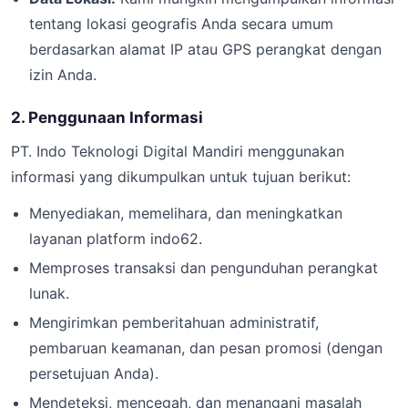
tentang lokasi geografis Anda secara umum
berdasarkan alamat IP atau GPS perangkat dengan
izin Anda.
2. Penggunaan Informasi
PT. Indo Teknologi Digital Mandiri menggunakan
informasi yang dikumpulkan untuk tujuan berikut:
Menyediakan, memelihara, dan meningkatkan
layanan platform indo62.
Memproses transaksi dan pengunduhan perangkat
lunak.
Mengirimkan pemberitahuan administratif,
pembaruan keamanan, dan pesan promosi (dengan
persetujuan Anda).
Mendeteksi, mencegah, dan menangani masalah