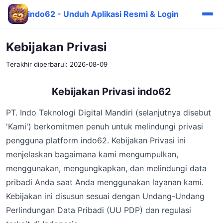
indo62 - Unduh Aplikasi Resmi & Login
Kebijakan Privasi
Terakhir diperbarui: 2026-08-09
Kebijakan Privasi indo62
PT. Indo Teknologi Digital Mandiri (selanjutnya disebut
'Kami') berkomitmen penuh untuk melindungi privasi
pengguna platform indo62. Kebijakan Privasi ini
menjelaskan bagaimana kami mengumpulkan,
menggunakan, mengungkapkan, dan melindungi data
pribadi Anda saat Anda menggunakan layanan kami.
Kebijakan ini disusun sesuai dengan Undang-Undang
Perlindungan Data Pribadi (UU PDP) dan regulasi