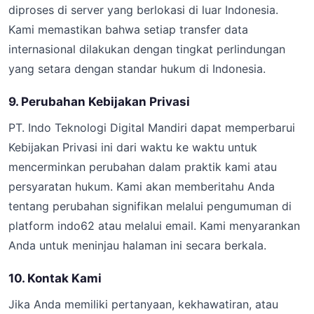
diproses di server yang berlokasi di luar Indonesia.
Kami memastikan bahwa setiap transfer data
internasional dilakukan dengan tingkat perlindungan
yang setara dengan standar hukum di Indonesia.
9. Perubahan Kebijakan Privasi
PT. Indo Teknologi Digital Mandiri dapat memperbarui
Kebijakan Privasi ini dari waktu ke waktu untuk
mencerminkan perubahan dalam praktik kami atau
persyaratan hukum. Kami akan memberitahu Anda
tentang perubahan signifikan melalui pengumuman di
platform indo62 atau melalui email. Kami menyarankan
Anda untuk meninjau halaman ini secara berkala.
10. Kontak Kami
Jika Anda memiliki pertanyaan, kekhawatiran, atau