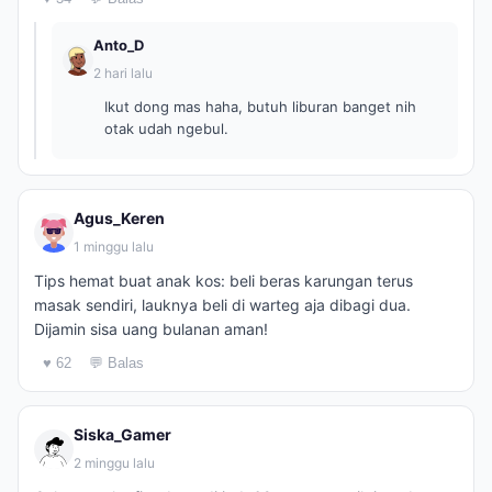
Anto_D
2 hari lalu
Ikut dong mas haha, butuh liburan banget nih
otak udah ngebul.
Agus_Keren
1 minggu lalu
Tips hemat buat anak kos: beli beras karungan terus
masak sendiri, lauknya beli di warteg aja dibagi dua.
Dijamin sisa uang bulanan aman!
♥ 62
💬 Balas
Siska_Gamer
2 minggu lalu