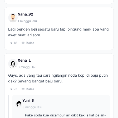
Nana_92
1 minggu lalu
Lagi pengen beli sepatu baru tapi bingung merk apa yang
awet buat lari sore.
♥ 18
💬 Balas
Xena_L
3 minggu lalu
Guys, ada yang tau cara ngilangin noda kopi di baju putih
gak? Sayang banget baju baru.
♥ 23
💬 Balas
Yuni_S
3 minggu lalu
Pake soda kue dicampur air dikit kak, sikat pelan-