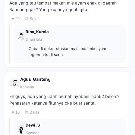
Ada yang tau tempat makan mie ayam enak di daerah
Bandung gak? Yang kuahnya gurih gitu.
♥ 29
💬 Balas
Rina_Kurnia
2 hari lalu
Coba di deket stasiun mas, ada mie ayam
legendaris di sana.
Agus_Ganteng
Kemarin
Eh guys, ada yang udah pernah nyobain indo62 belom?
Penasaran katanya fiturnya oke buat santai.
♥ 18
💬 Balas
Dewi_S
Kemarin