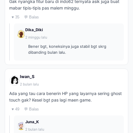
Gak nyangka fitur baru di indo62 ternyata asik juga buat
mabar tipis-tipis pas malem minggu.
♥ 35
💬 Balas
Dika_Diki
2 minggu lalu
Bener bgt, koneksinya juga stabil bgt skrg
dibanding bulan lalu.
Iwan_S
2 bulan lalu
Ada yang tau cara benerin HP yang layarnya sering ghost
touch gak? Kesel bgt pas lagi maen game.
♥ 49
💬 Balas
Juna_K
2 bulan lalu