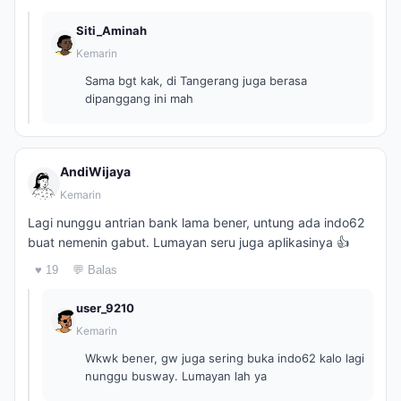
Siti_Aminah
Kemarin
Sama bgt kak, di Tangerang juga berasa
dipanggang ini mah
AndiWijaya
Kemarin
Lagi nunggu antrian bank lama bener, untung ada indo62
buat nemenin gabut. Lumayan seru juga aplikasinya 👍
♥ 19
💬 Balas
user_9210
Kemarin
Wkwk bener, gw juga sering buka indo62 kalo lagi
nunggu busway. Lumayan lah ya