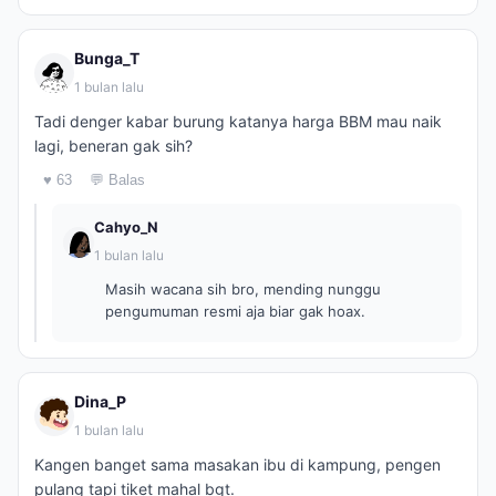
Bunga_T
1 bulan lalu
Tadi denger kabar burung katanya harga BBM mau naik
lagi, beneran gak sih?
♥ 63
💬 Balas
Cahyo_N
1 bulan lalu
Masih wacana sih bro, mending nunggu
pengumuman resmi aja biar gak hoax.
Dina_P
1 bulan lalu
Kangen banget sama masakan ibu di kampung, pengen
pulang tapi tiket mahal bgt.