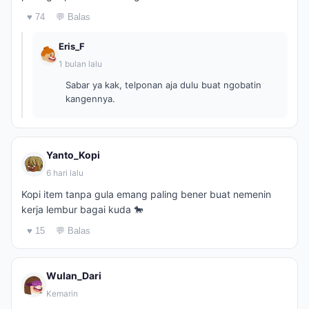
♥ 74
💬 Balas
Eris_F
1 bulan lalu
Sabar ya kak, telponan aja dulu buat ngobatin
kangennya.
Yanto_Kopi
6 hari lalu
Kopi item tanpa gula emang paling bener buat nemenin
kerja lembur bagai kuda 🐎
♥ 15
💬 Balas
Wulan_Dari
Kemarin