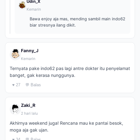
Udin_X
Kemarin
Bawa enjoy aja mas, mending sambil main indo62
biar stresnya ilang dikit.
Fanny_J
Kemarin
Ternyata pake indo62 pas lagi antre dokter itu penyelamat
banget, gak kerasa nunggunya.
♥ 27
💬 Balas
Zaki_R
2 hari lalu
Akhirnya weekend juga! Rencana mau ke pantai besok,
moga aja gak ujan.
♥ 34
💬 Balas