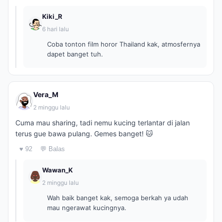
Kiki_R
6 hari lalu
Coba tonton film horor Thailand kak, atmosfernya
dapet banget tuh.
Vera_M
2 minggu lalu
Cuma mau sharing, tadi nemu kucing terlantar di jalan
terus gue bawa pulang. Gemes banget! 🐱
♥ 92
💬 Balas
Wawan_K
2 minggu lalu
Wah baik banget kak, semoga berkah ya udah
mau ngerawat kucingnya.