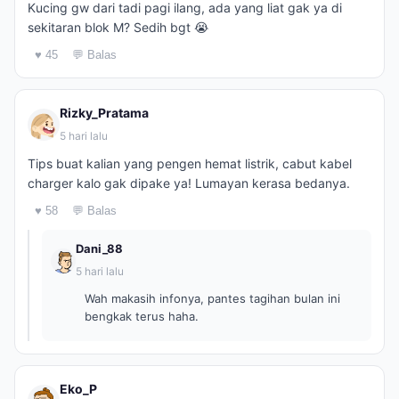
Kucing gw dari tadi pagi ilang, ada yang liat gak ya di
sekitaran blok M? Sedih bgt 😭
♥ 45
💬 Balas
Rizky_Pratama
5 hari lalu
Tips buat kalian yang pengen hemat listrik, cabut kabel
charger kalo gak dipake ya! Lumayan kerasa bedanya.
♥ 58
💬 Balas
Dani_88
5 hari lalu
Wah makasih infonya, pantes tagihan bulan ini
bengkak terus haha.
Eko_P