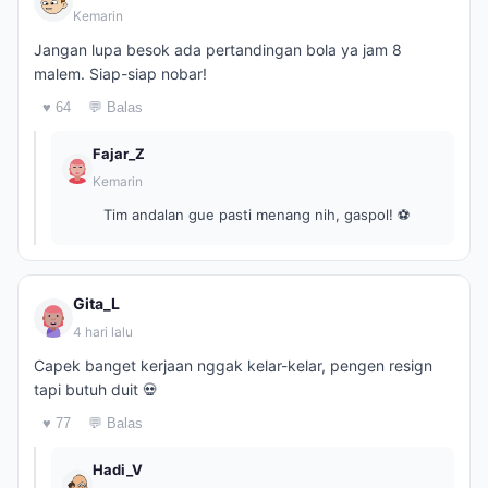
Kemarin
Jangan lupa besok ada pertandingan bola ya jam 8
malem. Siap-siap nobar!
♥ 64
💬 Balas
Fajar_Z
Kemarin
Tim andalan gue pasti menang nih, gaspol! ⚽
Gita_L
4 hari lalu
Capek banget kerjaan nggak kelar-kelar, pengen resign
tapi butuh duit 💀
♥ 77
💬 Balas
Hadi_V