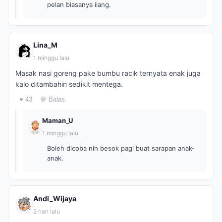
pelan biasanya ilang.
Lina_M
1 minggu lalu
Masak nasi goreng pake bumbu racik ternyata enak juga
kalo ditambahin sedikit mentega.
♥ 43
💬 Balas
Maman_U
1 minggu lalu
Boleh dicoba nih besok pagi buat sarapan anak-
anak.
Andi_Wijaya
2 hari lalu