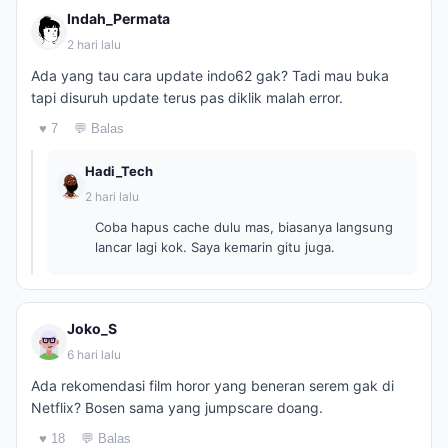
Indah_Permata
2 hari lalu
Ada yang tau cara update indo62 gak? Tadi mau buka
tapi disuruh update terus pas diklik malah error.
♥ 7
💬 Balas
Hadi_Tech
2 hari lalu
Coba hapus cache dulu mas, biasanya langsung
lancar lagi kok. Saya kemarin gitu juga.
Joko_S
6 hari lalu
Ada rekomendasi film horor yang beneran serem gak di
Netflix? Bosen sama yang jumpscare doang.
♥ 18
💬 Balas