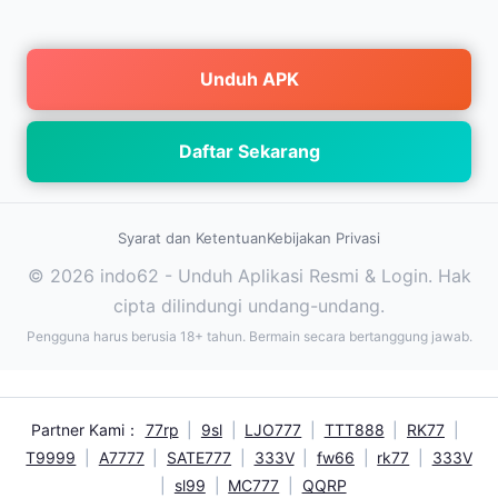
Unduh APK
Daftar Sekarang
Syarat dan Ketentuan
Kebijakan Privasi
© 2026 indo62 - Unduh Aplikasi Resmi & Login. Hak
cipta dilindungi undang-undang.
Pengguna harus berusia 18+ tahun. Bermain secara bertanggung jawab.
Partner Kami：
77rp
|
9sl
|
LJO777
|
TTT888
|
RK77
|
T9999
|
A7777
|
SATE777
|
333V
|
fw66
|
rk77
|
333V
|
sl99
|
MC777
|
QQRP