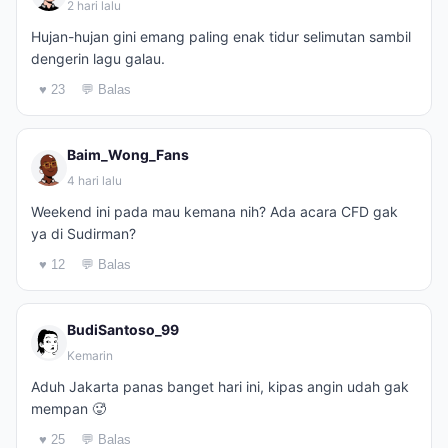
2 hari lalu
Hujan-hujan gini emang paling enak tidur selimutan sambil
dengerin lagu galau.
♥ 23
💬 Balas
Baim_Wong_Fans
4 hari lalu
Weekend ini pada mau kemana nih? Ada acara CFD gak
ya di Sudirman?
♥ 12
💬 Balas
BudiSantoso_99
Kemarin
Aduh Jakarta panas banget hari ini, kipas angin udah gak
mempan 🥵
♥ 25
💬 Balas