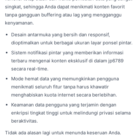
singkat, sehingga Anda dapat menikmati konten favorit
tanpa gangguan buffering atau lag yang mengganggu
kenyamanan.
Desain antarmuka yang bersih dan responsif,
dioptimalkan untuk berbagai ukuran layar ponsel pintar.
Sistem notifikasi pintar yang memberikan informasi
terbaru mengenai konten eksklusif di dalam jp6789
secara real-time.
Mode hemat data yang memungkinkan pengguna
menikmati seluruh fitur tanpa harus khawatir
menghabiskan kuota internet secara berlebihan.
Keamanan data pengguna yang terjamin dengan
enkripsi tingkat tinggi untuk melindungi privasi selama
beraktivitas.
Tidak ada alasan lagi untuk menunda keseruan Anda.