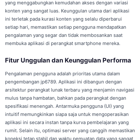
yang menggabungkan kemudahan akses dengan variasi
konten yang sangat luas. Keunggulan utama dari aplikasi
ini terletak pada kurasi konten yang selalu diperbarui
setiap hari, memastikan setiap pengguna mendapatkan
pengalaman yang segar dan tidak membosankan saat
membuka aplikasi di perangkat smartphone mereka.
Fitur Unggulan dan Keunggulan Performa
Pengalaman pengguna adalah prioritas utama dalam
pengembangan jp6789. Aplikasi ini dibangun dengan
arsitektur perangkat lunak terbaru yang menjamin navigasi
mulus tanpa hambatan, bahkan pada perangkat dengan
spesifikasi menengah. Antarmuka pengguna (UI) yang
intuitif memungkinkan siapa saja untuk mengoperasikan
aplikasi ini secara instan tanpa kurva pembelajaran yang
rumit. Selain itu, optimasi server yang canggih memastikan
koneksi tetap stabil dan waktu pemuatan data yang sangat