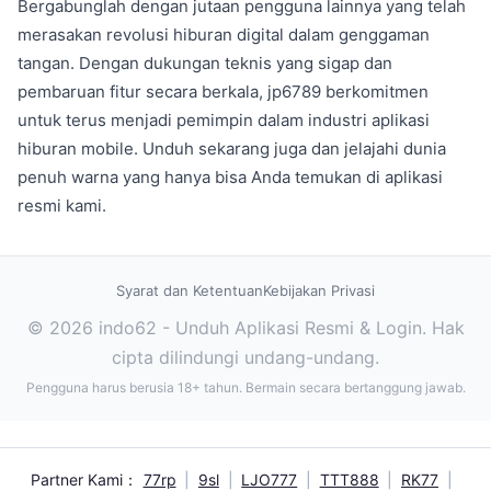
Bergabunglah dengan jutaan pengguna lainnya yang telah
merasakan revolusi hiburan digital dalam genggaman
tangan. Dengan dukungan teknis yang sigap dan
pembaruan fitur secara berkala, jp6789 berkomitmen
untuk terus menjadi pemimpin dalam industri aplikasi
hiburan mobile. Unduh sekarang juga dan jelajahi dunia
penuh warna yang hanya bisa Anda temukan di aplikasi
resmi kami.
Syarat dan Ketentuan
Kebijakan Privasi
© 2026 indo62 - Unduh Aplikasi Resmi & Login. Hak
cipta dilindungi undang-undang.
Pengguna harus berusia 18+ tahun. Bermain secara bertanggung jawab.
Partner Kami：
77rp
|
9sl
|
LJO777
|
TTT888
|
RK77
|