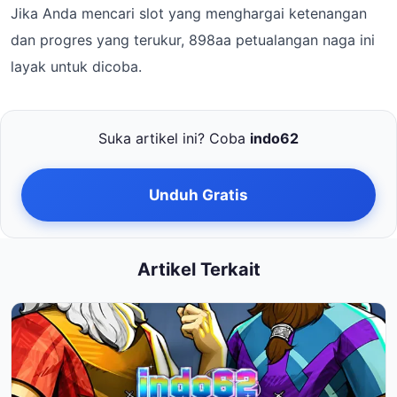
Jika Anda mencari slot yang menghargai ketenangan
dan progres yang terukur, 898aa petualangan naga ini
layak untuk dicoba.
Suka artikel ini? Coba
indo62
Unduh Gratis
Artikel Terkait