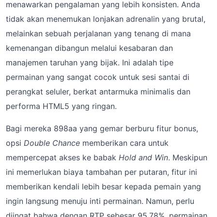
menawarkan pengalaman yang lebih konsisten. Anda
tidak akan menemukan lonjakan adrenalin yang brutal,
melainkan sebuah perjalanan yang tenang di mana
kemenangan dibangun melalui kesabaran dan
manajemen taruhan yang bijak. Ini adalah tipe
permainan yang sangat cocok untuk sesi santai di
perangkat seluler, berkat antarmuka minimalis dan
performa HTML5 yang ringan.
Bagi mereka 898aa yang gemar berburu fitur bonus,
opsi
Double Chance
memberikan cara untuk
mempercepat akses ke babak
Hold and Win
. Meskipun
ini memerlukan biaya tambahan per putaran, fitur ini
memberikan kendali lebih besar kepada pemain yang
ingin langsung menuju inti permainan. Namun, perlu
diingat bahwa dengan RTP sebesar 95,78%, permainan