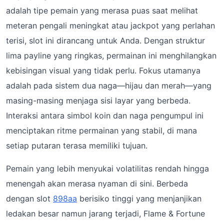
adalah tipe pemain yang merasa puas saat melihat
meteran pengali meningkat atau jackpot yang perlahan
terisi, slot ini dirancang untuk Anda. Dengan struktur
lima payline yang ringkas, permainan ini menghilangkan
kebisingan visual yang tidak perlu. Fokus utamanya
adalah pada sistem dua naga—hijau dan merah—yang
masing-masing menjaga sisi layar yang berbeda.
Interaksi antara simbol koin dan naga pengumpul ini
menciptakan ritme permainan yang stabil, di mana
setiap putaran terasa memiliki tujuan.
Pemain yang lebih menyukai volatilitas rendah hingga
menengah akan merasa nyaman di sini. Berbeda
dengan slot
898aa
berisiko tinggi yang menjanjikan
ledakan besar namun jarang terjadi, Flame & Fortune