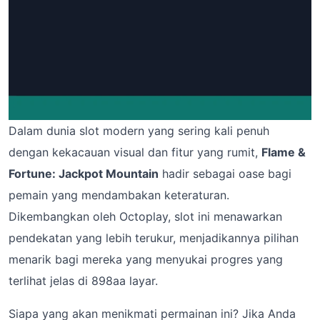
Dalam dunia slot modern yang sering kali penuh
dengan kekacauan visual dan fitur yang rumit,
Flame &
Fortune: Jackpot Mountain
hadir sebagai oase bagi
pemain yang mendambakan keteraturan.
Dikembangkan oleh Octoplay, slot ini menawarkan
pendekatan yang lebih terukur, menjadikannya pilihan
menarik bagi mereka yang menyukai progres yang
terlihat jelas di 898aa layar.
Siapa yang akan menikmati permainan ini? Jika Anda