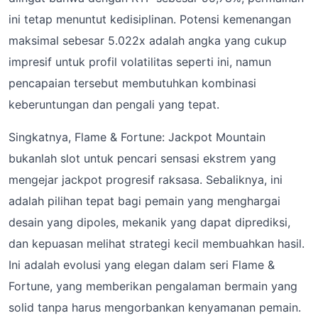
ini tetap menuntut kedisiplinan. Potensi kemenangan
maksimal sebesar 5.022x adalah angka yang cukup
impresif untuk profil volatilitas seperti ini, namun
pencapaian tersebut membutuhkan kombinasi
keberuntungan dan pengali yang tepat.
Singkatnya, Flame & Fortune: Jackpot Mountain
bukanlah slot untuk pencari sensasi ekstrem yang
mengejar jackpot progresif raksasa. Sebaliknya, ini
adalah pilihan tepat bagi pemain yang menghargai
desain yang dipoles, mekanik yang dapat diprediksi,
dan kepuasan melihat strategi kecil membuahkan hasil.
Ini adalah evolusi yang elegan dalam seri Flame &
Fortune, yang memberikan pengalaman bermain yang
solid tanpa harus mengorbankan kenyamanan pemain.